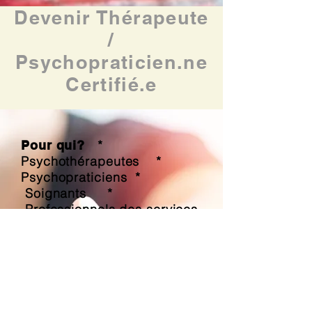
Devenir Thérapeute
/
Psychopraticien.ne
Certifié.e
*
Pour qui?
Psychothérapeutes *
Psychopraticiens *
Soignants *
Professionnels des services
publics * Educateurs *
Coachs * Responsable
Institutions *
Professionnels hospitaliers
* Professionnels dans
le secteur social
*