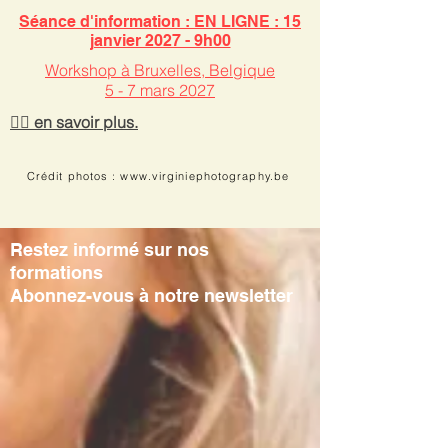
Séance d'information : EN LIGNE : 15
janvier 2027 - 9h00
Workshop à ​
Bruxelles, Belgique
5 - 7 mars 2027
👉🏻 en savoir plus.
Crédit photos : www.virginiephotography.be
Restez informé sur nos
formations
Abonnez-vous à notre newsletter