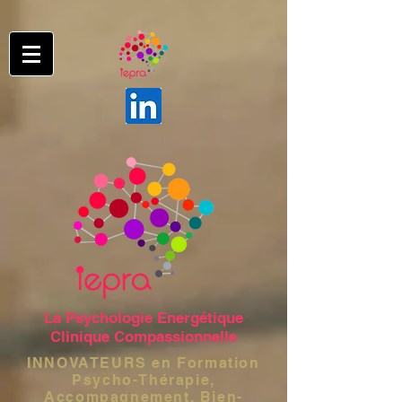
La Psychologie Energétique
Clinique Compassionnelle
INNOVATEURS en Formation
Psycho-Thérapie,
Accompagnement, Bien-