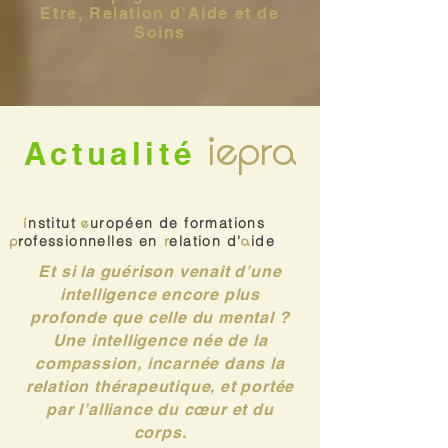
Etre, Relation d'Aide
et de
Soins
iepra
Actualité
i
nstitut
e
uropéen de formations
p
r
ofessionnelles en
r
elation d'
a
ide
Et si la guérison venait d’une
intelligence encore plus
profonde que celle du mental ?
Une intelligence née de la
compassion, incarnée dans la
relation thérapeutique, et portée
par l’alliance du cœur et du
corps.